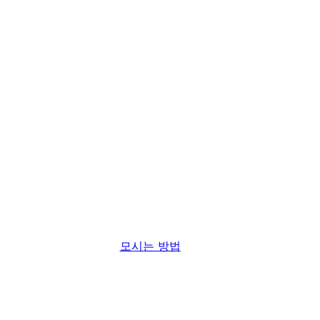
콘
텐
대표전화
츠
로
소중한 추억의 공간
바
로
기억을 잇는 공간
가
기
하동 금오영당 입니다
모시는 방법