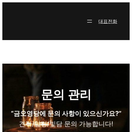
콘
텐
츠
대표전화
로
바
로
가
기
문의 관리
“금오영당에 문의 사항이 있으신가요?”
견적/일정/빛담 문의 가능합니다!