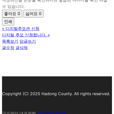
작성하신글 본문을 확인하시면 발급된 아이디를 확인 하실
수 있습니다.
좋아요
0
싫어요
0
인쇄
«
디지털추모관 신청
디지털 추모 신청합니다.
»
목록보기
답글쓰기
글수정
글삭제
Copyright (C) 2025 Hadong County. All rights reserved.
금오영당 대표전화
055-883-9508