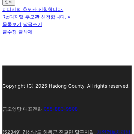
인쇄
«
디지털 추모관 신청합니다.
Re:디지털 추모관 신청합니다.
»
목록보기
답글쓰기
글수정
글삭제
Copyright (C) 2025 Hadong County. All rights reserved.
금오영당 대표전화
055-883-9508
(52349) 경상남도 하동군 진교면 달구지길
개인정보처리방