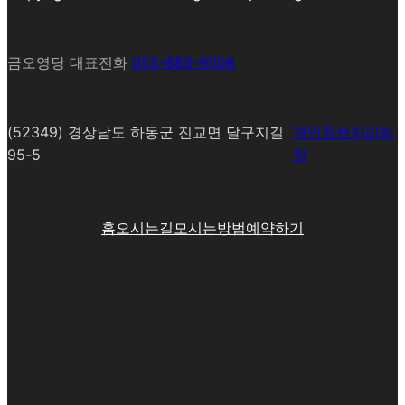
금오영당 대표전화
055-883-9508
(52349) 경상남도 하동군 진교면 달구지길
개인정보처리방
95-5
침
홈
오시는길
모시는방법
예약하기