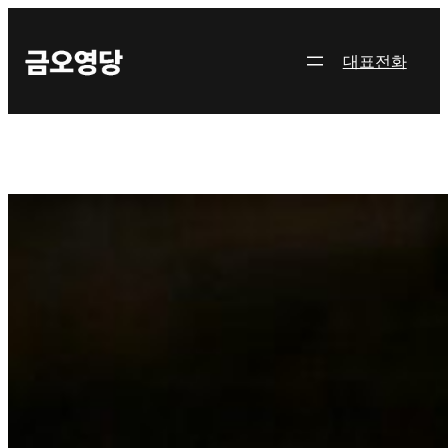
콘
텐
대표전화
츠
로
바
로
가
기