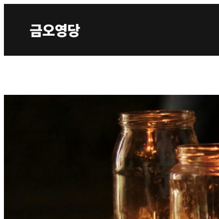
콘
텐
츠
로
바
로
가
기